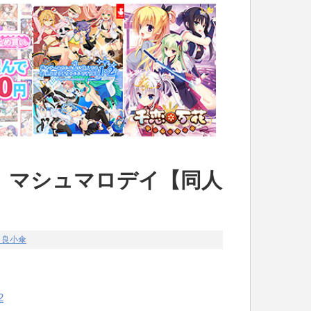
】マシュマロデイ【同人
々良小傘
2